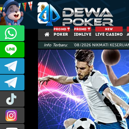
PROMO
PROMO
NEW
-
POKER
IDNLIVE
LIVE CASINO
Info Terbaru:
07/08/2026
NIKMATI KESERUAN GAME TE
CS2DEWAPOKER
dewapoker_infoo
dewapoker_info
prmdewapkr
prmdewapkr