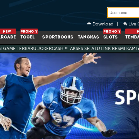
Download |
Live
NEW
PROMO
PROMO
ARCADE
TOGEL
SPORTBOOKS
TANGKAS
SLOTS
TEMB
RBARU JOKERCASH !!! AKSES SELALU LINK RESMI KAMI dewapoke