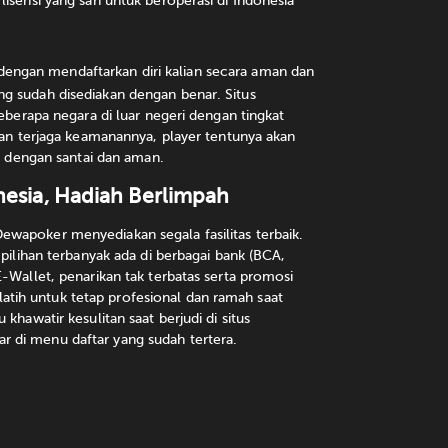
isensi yang sah untuk beroperasi di Indonesia
ngan mendaftarkan diri kalian secara aman dan
g sudah disediakan dengan benar. Situs
eberapa negara di luar negeri dengan tingkat
kan terjaga keamanannya, player tentunya akan
e dengan santai dan aman.
nesia, Hadiah Berlimpah
wapoker menyediakan segala fasilitas terbaik.
pilihan terbanyak ada di berbagai bank (BCA,
-Wallet, penarikan tak terbatas serta promosi
ilatih untuk tetap profesional dan ramah saat
hawatir kesulitan saat berjudi di situs
 di menu daftar yang sudah tertera.