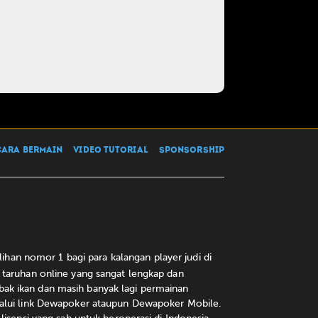
CARA BERMAIN
VIDEO TUTORIAL
SPONSORSHIP
ilihan nomor 1 bagi para kalangan player judi di
taruhan online yang sangat lengkap dan
embak ikan dan masih banyak lagi permainan
alui link Dewapoker ataupun Dewapoker Mobile.