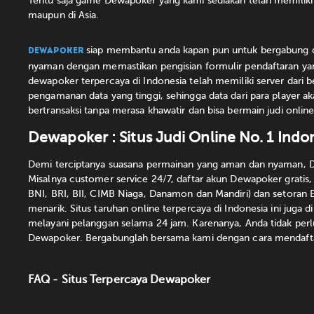
Tentu saja game Dewapoker yang kami sediakan telah memiliki l
maupun di Asia.
siap membantu anda kapan pun untuk bergabung de
Dewapoker
nyaman dengan memastikan pengisian formulir pendaftaran yan
dewapoker terpercaya di Indonesia telah memiliki server dari b
pengamanan data yang tinggi, sehingga data dari para player a
bertransaksi tanpa merasa khawatir dan bisa bermain judi onlin
Dewapoker : Situs Judi Online No. 1 Indo
Demi terciptanya suasana permainan yang aman dan nyaman, De
Misalnya customer service 24/7, daftar akun Dewapoker gratis, 
BNI, BRI, BII, CIMB Niaga, Danamon dan Mandiri) dan setoran E
menarik. Situs taruhan online terpercaya di Indonesia ini juga d
melayani pelanggan selama 24 jam. Karenanya, Anda tidak perlu k
Dewapoker. Bergabunglah bersama kami dengan cara mendaftar
FAQ - Situs Terpercaya Dewapoker