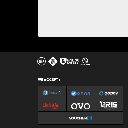
WE ACCEPT :