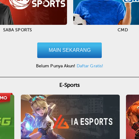
SABA SPORTS
CMD
MAIN SEKARANG
Belum Punya Akun!
Daftar Gratis!
E-Sports