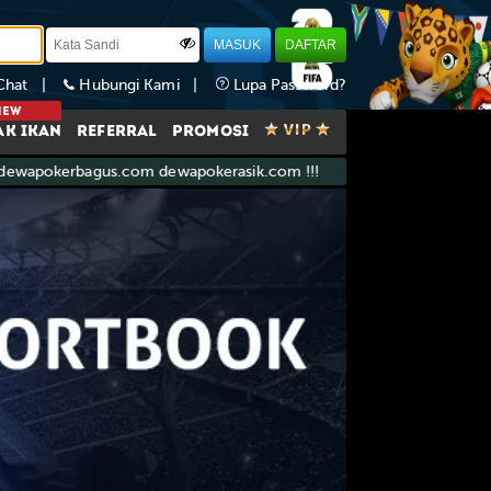
MASUK
 Chat |
Hubungi Kami |
Lupa Password?
NEW
AK IKAN
REFERRAL
PROMOSI
rbagus.com dewapokerasik.com !!! BCA BNI BRI BSI CIMB DAN