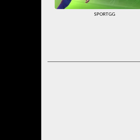
SPORTGG