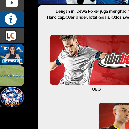
DEWAPOKEROFFICIAL
Dengan ini Dewa Poker juga menghadirka
Handicap,Over Under,Total Goals, Odds Eve
INFO
DEWAPOKER
LIVE
CHAT
UBO