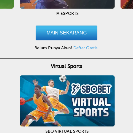
IA ESPORTS
MAIN SEKARANG
Belum Punya Akun!
Daftar Gratis!
Virtual Sports
SBO VIRTUAL SPORTS