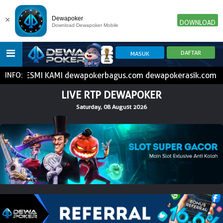
×
Dewapoker
DOWNLOAD
Download Dewapoker Mobile
 LINK RESMI KAMI dewapokerbagus.com dewapokerasik.com !
INFO:
HOME
LIVE RTP DEWAPOKER
Saturday, 08 August 2026
POKER
SLOT GAME
IDN E-LOTTERY
NEW
NEW
SPORTBOOK
LIVE CASINO
IDNLIVE
NEW
TOGEL
ESPORTS
ARCADE
NEW
NEW
NEW
TEMBAK IKAN
IDNRAFFLE
IDNTRADE